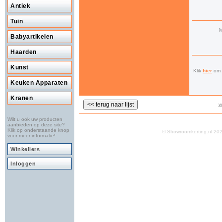
Antiek
Tuin
M
Babyartikelen
Haarden
Kunst
Klik
hier
om a
Keuken Apparaten
Kranen
v
Wilt u ook uw producten
aanbieden op deze site?
Klik op onderstaande knop
© Showroomkorting.nl 2
voor meer informatie!
Winkeliers
Inloggen