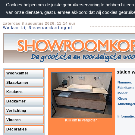
Cookies helpen om de juiste gebruikerservaring te hebben bij ee
van onze diensten, gaat u ermee akkoord dat wij cookies gebruik
zaterdag 8 augustus 2026, 11:14 uur
Welkom bij Showroomkorting.nl
stalen 
Woonkamer
Slaapkamer
Nummer:
Fabrikant:
Keukens
Model:
Kleur:
Badkamer
Afmetinge
Verlichting
Informatie:
Vloeren
Klik om te vergroten.
Decoraties