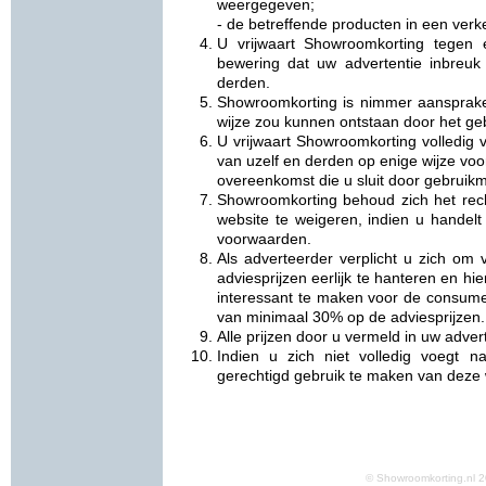
weergegeven;
- de betreffende producten in een verke
U vrijwaart Showroomkorting tegen 
bewering dat uw advertentie inbreuk
derden.
Showroomkorting is nimmer aansprake
wijze zou kunnen ontstaan door het ge
U vrijwaart Showroomkorting volledig v
van uzelf en derden op enige wijze vo
overeenkomst die u sluit door gebruikm
Showroomkorting behoud zich het rec
website te weigeren, indien u handelt
voorwaarden.
Als adverteerder verplicht u zich om
adviesprijzen eerlijk te hanteren en h
interessant te maken voor de consume
van minimaal 30% op de adviesprijzen.
Alle prijzen door u vermeld in uw adverte
Indien u zich niet volledig voegt 
gerechtigd gebruik te maken van deze 
© Showroomkorting.nl