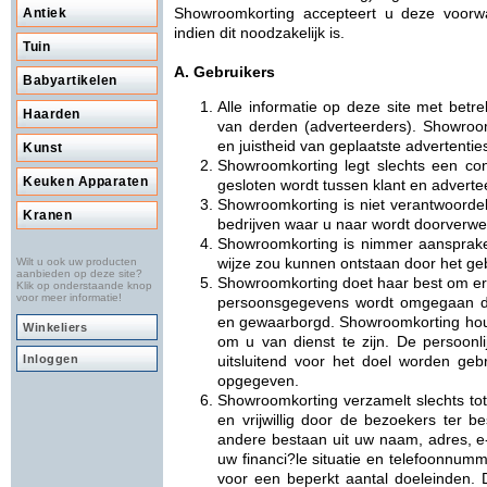
Showroomkorting accepteert u deze voorw
Antiek
indien dit noodzakelijk is.
Tuin
A. Gebruikers
Babyartikelen
Alle informatie op deze site met betr
Haarden
van derden (adverteerders). Showroom
en juistheid van geplaatste advertentie
Kunst
Showroomkorting legt slechts een cont
Keuken Apparaten
gesloten wordt tussen klant en adverte
Showroomkorting is niet verantwoordel
Kranen
bedrijven waar u naar wordt doorverwe
Showroomkorting is nimmer aansprake
wijze zou kunnen ontstaan door het ge
Wilt u ook uw producten
aanbieden op deze site?
Showroomkorting doet haar best om er 
Klik op onderstaande knop
voor meer informatie!
persoonsgegevens wordt omgegaan da
en gewaarborgd. Showroomkorting houdt
Winkeliers
om u van dienst te zijn. De persoonli
Inloggen
uitsluitend voor het doel worden geb
opgegeven.
Showroomkorting verzamelt slechts tot 
en vrijwillig door de bezoekers ter b
andere bestaan uit uw naam, adres, e
uw financi?le situatie en telefoonnumm
voor een beperkt aantal doeleinden. D