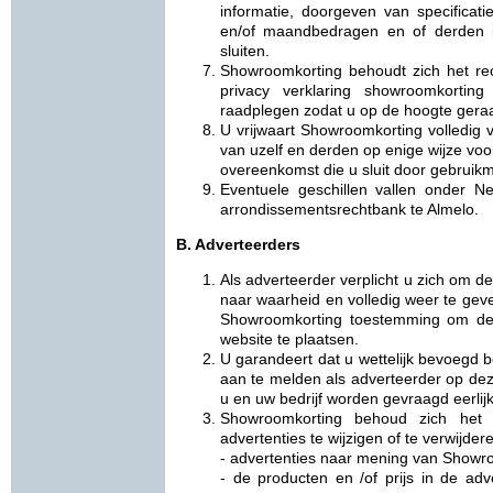
informatie, doorgeven van specificat
en/of maandbedragen en of derden i
sluiten.
Showroomkorting behoudt zich het re
privacy verklaring showroomkortin
raadplegen zodat u op de hoogte geraa
U vrijwaart Showroomkorting volledig v
van uzelf en derden op enige wijze vo
overeenkomst die u sluit door gebruikm
Eventuele geschillen vallen onder 
arrondissementsrechtbank te Almelo.
B. Adverteerders
Als adverteerder verplicht u zich om
naar waarheid en volledig weer te geve
Showroomkorting toestemming om de 
website te plaatsen.
U garandeert dat u wettelijk bevoegd b
aan te melden als adverteerder op deze
u en uw bedrijf worden gevraagd eerlijk,
Showroomkorting behoud zich het
advertenties te wijzigen of te verwijder
- advertenties naar mening van Showro
- de producten en /of prijs in de adve