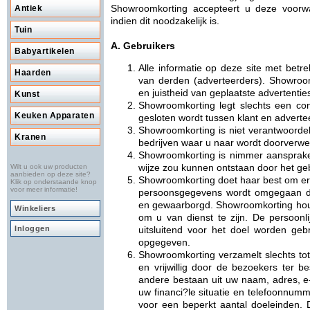
Showroomkorting accepteert u deze voorw
Antiek
indien dit noodzakelijk is.
Tuin
A. Gebruikers
Babyartikelen
Alle informatie op deze site met betr
Haarden
van derden (adverteerders). Showroom
en juistheid van geplaatste advertentie
Kunst
Showroomkorting legt slechts een cont
Keuken Apparaten
gesloten wordt tussen klant en adverte
Showroomkorting is niet verantwoordel
Kranen
bedrijven waar u naar wordt doorverwe
Showroomkorting is nimmer aansprake
wijze zou kunnen ontstaan door het ge
Wilt u ook uw producten
aanbieden op deze site?
Showroomkorting doet haar best om er 
Klik op onderstaande knop
voor meer informatie!
persoonsgegevens wordt omgegaan da
en gewaarborgd. Showroomkorting houdt
Winkeliers
om u van dienst te zijn. De persoonli
Inloggen
uitsluitend voor het doel worden geb
opgegeven.
Showroomkorting verzamelt slechts tot 
en vrijwillig door de bezoekers ter b
andere bestaan uit uw naam, adres, e
uw financi?le situatie en telefoonnumm
voor een beperkt aantal doeleinden. D