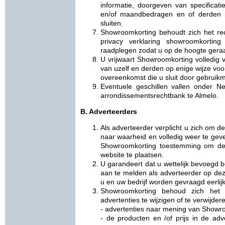
informatie, doorgeven van specificat
en/of maandbedragen en of derden i
sluiten.
Showroomkorting behoudt zich het re
privacy verklaring showroomkortin
raadplegen zodat u op de hoogte geraa
U vrijwaart Showroomkorting volledig v
van uzelf en derden op enige wijze vo
overeenkomst die u sluit door gebruikm
Eventuele geschillen vallen onder 
arrondissementsrechtbank te Almelo.
B. Adverteerders
Als adverteerder verplicht u zich om
naar waarheid en volledig weer te geve
Showroomkorting toestemming om de 
website te plaatsen.
U garandeert dat u wettelijk bevoegd b
aan te melden als adverteerder op deze
u en uw bedrijf worden gevraagd eerlijk,
Showroomkorting behoud zich het
advertenties te wijzigen of te verwijder
- advertenties naar mening van Showro
- de producten en /of prijs in de adve