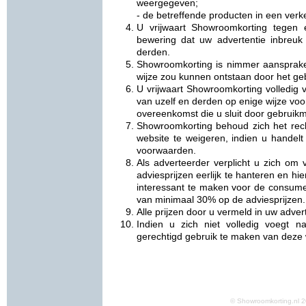
weergegeven;
- de betreffende producten in een verke
U vrijwaart Showroomkorting tegen 
bewering dat uw advertentie inbreuk
derden.
Showroomkorting is nimmer aansprake
wijze zou kunnen ontstaan door het ge
U vrijwaart Showroomkorting volledig v
van uzelf en derden op enige wijze vo
overeenkomst die u sluit door gebruikm
Showroomkorting behoud zich het rec
website te weigeren, indien u handelt
voorwaarden.
Als adverteerder verplicht u zich om
adviesprijzen eerlijk te hanteren en h
interessant te maken voor de consume
van minimaal 30% op de adviesprijzen.
Alle prijzen door u vermeld in uw adverte
Indien u zich niet volledig voegt 
gerechtigd gebruik te maken van deze 
© Showroomkorting.nl