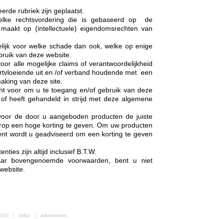
erde rubriek zijn geplaatst.
elke rechtsvordering die is gebaseerd op de
 maakt op (intellectuele) eigendomsrechten van
lijk voor welke schade dan ook, welke op enige
bruik van deze website.
oor alle mogelijke claims of verantwoordelijkheid
ortvloeiende uit en /of verband houdende met een
aking van deze site.
ht voor om u te toegang en/of gebruik van deze
 of heeft gehandeld in strijd met deze algemene
 voor de door u aangeboden producten de juiste
ierop een hoge korting te geven. Om uw producten
nt wordt u geadviseerd om een korting te geven
nties zijn altijd inclusief B.T.W.
naar bovengenoemde voorwaarden, bent u niet
website.
 2026 |
links
|
adverteren