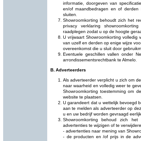
informatie, doorgeven van specificat
en/of maandbedragen en of derden i
sluiten.
Showroomkorting behoudt zich het re
privacy verklaring showroomkortin
raadplegen zodat u op de hoogte geraa
U vrijwaart Showroomkorting volledig v
van uzelf en derden op enige wijze vo
overeenkomst die u sluit door gebruikm
Eventuele geschillen vallen onder 
arrondissementsrechtbank te Almelo.
B. Adverteerders
Als adverteerder verplicht u zich om
naar waarheid en volledig weer te geve
Showroomkorting toestemming om de 
website te plaatsen.
U garandeert dat u wettelijk bevoegd b
aan te melden als adverteerder op deze
u en uw bedrijf worden gevraagd eerlijk,
Showroomkorting behoud zich het
advertenties te wijzigen of te verwijder
- advertenties naar mening van Showro
- de producten en /of prijs in de adve