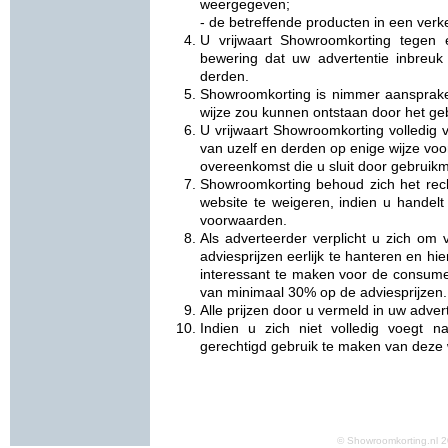
weergegeven;
- de betreffende producten in een verke
U vrijwaart Showroomkorting tegen 
bewering dat uw advertentie inbreuk
derden.
Showroomkorting is nimmer aansprake
wijze zou kunnen ontstaan door het ge
U vrijwaart Showroomkorting volledig v
van uzelf en derden op enige wijze vo
overeenkomst die u sluit door gebruikm
Showroomkorting behoud zich het rec
website te weigeren, indien u handelt
voorwaarden.
Als adverteerder verplicht u zich om
adviesprijzen eerlijk te hanteren en h
interessant te maken voor de consume
van minimaal 30% op de adviesprijzen.
Alle prijzen door u vermeld in uw adverte
Indien u zich niet volledig voegt 
gerechtigd gebruik te maken van deze 
© Showroomkorting.nl