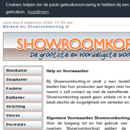
Cookies helpen om de juiste gebruikerservaring te hebben bij ee
gebruiken.
Instellingen
zaterdag 8 augustus 2026, 17:05 uur
Welkom bij Showroomkorting.nl
Woonkamer
Help en Voorwaarden
Slaapkamer
Bij Showroomkorting.nl vindt u een lande
bieden hier hun producten aan tegen zeer hog
Keukens
neemt u zelf contact op met de betreffende
Showroomkorting speelt geen enkele rol in 
Badkamer
biedt slechts de mogelijkheid om winkelier e
Verlichting
Vloeren
Algemene Voorwaarden Showroomkorting
Voor de toegang tot en het gebruik van
Decoraties
noemen Showroomkorting) gelden de 