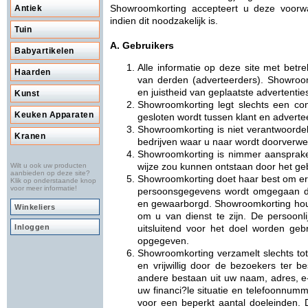
Showroomkorting accepteert u deze voorw
Antiek
indien dit noodzakelijk is.
Tuin
A. Gebruikers
Babyartikelen
Alle informatie op deze site met betr
Haarden
van derden (adverteerders). Showroom
en juistheid van geplaatste advertentie
Kunst
Showroomkorting legt slechts een cont
Keuken Apparaten
gesloten wordt tussen klant en adverte
Showroomkorting is niet verantwoordel
Kranen
bedrijven waar u naar wordt doorverwe
Showroomkorting is nimmer aansprake
wijze zou kunnen ontstaan door het ge
Wilt u ook uw producten
aanbieden op deze site?
Showroomkorting doet haar best om er 
Klik op onderstaande knop
voor meer informatie!
persoonsgegevens wordt omgegaan da
en gewaarborgd. Showroomkorting houdt
Winkeliers
om u van dienst te zijn. De persoonli
Inloggen
uitsluitend voor het doel worden geb
opgegeven.
Showroomkorting verzamelt slechts tot 
en vrijwillig door de bezoekers ter b
andere bestaan uit uw naam, adres, e
uw financi?le situatie en telefoonnumm
voor een beperkt aantal doeleinden. D