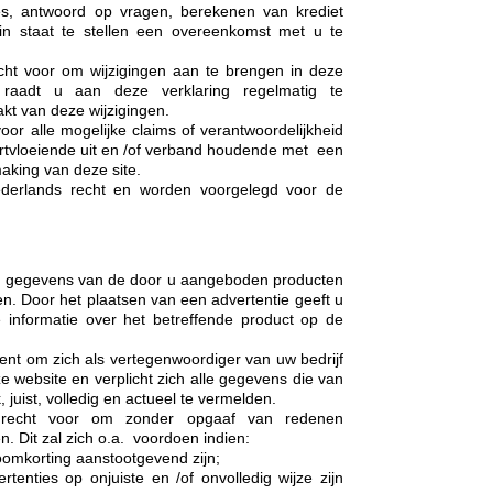
ies, antwoord op vragen, berekenen van krediet
n staat te stellen een overeenkomst met u te
cht voor om wijzigingen aan te brengen in deze
g raadt u aan deze verklaring regelmatig te
kt van deze wijzigingen.
oor alle mogelijke claims of verantwoordelijkheid
ortvloeiende uit en /of verband houdende met een
aking van deze site.
Nederlands recht en worden voorgelegd voor de
 de gegevens van de door u aangeboden producten
n. Door het plaatsen van een advertentie geeft u
informatie over het betreffende product op de
ent om zich als vertegenwoordiger van uw bedrijf
 website en verplicht zich alle gegevens die van
 juist, volledig en actueel te vermelden.
 recht voor om zonder opgaaf van redenen
en. Dit zal zich o.a. voordoen indien:
omkorting aanstootgevend zijn;
rtenties op onjuiste en /of onvolledig wijze zijn