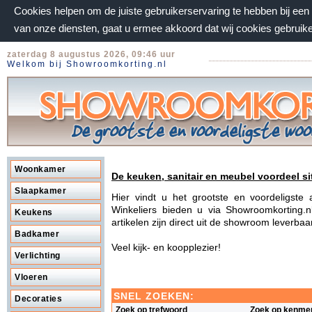
Cookies helpen om de juiste gebruikerservaring te hebben bij ee
van onze diensten, gaat u ermee akkoord dat wij cookies gebruik
zaterdag 8 augustus 2026, 09:46 uur
Welkom bij Showroomkorting.nl
Woonkamer
De keuken, sanitair en meubel voordeel si
Slaapkamer
Hier vindt u het grootste en voordeligst
Winkeliers bieden u via Showroomkorting.n
Keukens
artikelen zijn direct uit de showroom leverba
Badkamer
Veel kijk- en koopplezier!
Verlichting
Vloeren
SNEL ZOEKEN:
Decoraties
Zoek op trefwoord
Zoek op kenme