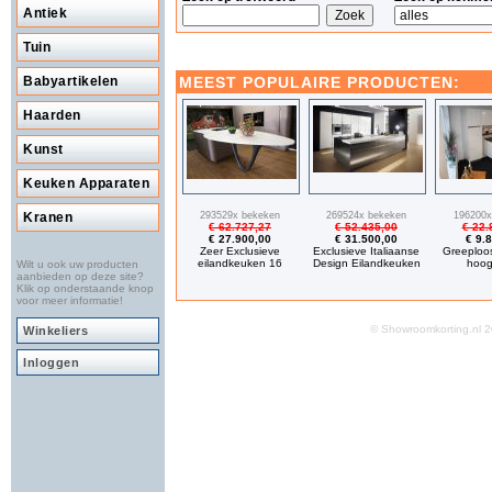
Antiek
Tuin
MEEST POPULAIRE PRODUCTEN:
Babyartikelen
Haarden
Kunst
Keuken Apparaten
293529x bekeken
269524x bekeken
196200x
Kranen
€ 62.727,27
€ 52.435,00
€ 22.
€ 27.900,00
€ 31.500,00
€ 9.
Zeer Exclusieve
Exclusieve Italiaanse
Greeploo
eilandkeuken 16
Design Eilandkeuken
hoog
Wilt u ook uw producten
aanbieden op deze site?
Klik op onderstaande knop
voor meer informatie!
© Showroomkorting.nl
Winkeliers
Inloggen