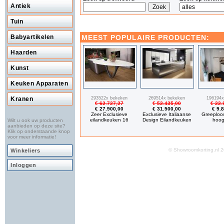
Antiek
Tuin
MEEST POPULAIRE PRODUCTEN:
Babyartikelen
Haarden
Kunst
Keuken Apparaten
293522x bekeken
269514x bekeken
196194x
Kranen
€ 62.727,27
€ 52.435,00
€ 22.
€ 27.900,00
€ 31.500,00
€ 9.
Zeer Exclusieve
Exclusieve Italiaanse
Greeploo
eilandkeuken 16
Design Eilandkeuken
hoog
Wilt u ook uw producten
aanbieden op deze site?
Klik op onderstaande knop
voor meer informatie!
© Showroomkorting.nl
Winkeliers
Inloggen