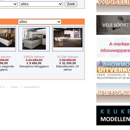
 bekeken
118615x bekeken
117138x bekeken
835,00
€ 21.650,00
€ 52.083,00
850,00
€ 9.450,00
€ 31.250,00
s magnolia
Greeploos Hoogglans
Eilandkeuken 10
glans
wit/rvs
 2026 |
links
|
adverteren