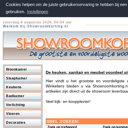
Cookies helpen om de juiste gebruikerservaring te hebben bij ee
gebruiken.
Instellingen
zaterdag 8 augustus 2026, 06:04 uur
Welkom bij Showroomkorting.nl
Woonkamer
De keuken, sanitair en meubel voordeel si
Slaapkamer
Hier vindt u het grootste en voordeligst
Winkeliers bieden u via Showroomkorting.n
Keukens
artikelen zijn direct uit de showroom leverba
Badkamer
Veel kijk- en koopplezier!
Verlichting
Vloeren
SNEL ZOEKEN:
Decoraties
Zoek op trefwoord
Zoek op kenme