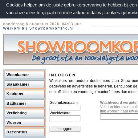
Cookies helpen om de juiste gebruikerservaring te hebben bij ee
van onze diensten, gaat u ermee akkoord dat wij cookies gebruik
donderdag 6 augustus 2026, 04:03 uur
Welkom bij Showroomkorting.nl
Woonkamer
I N L O G G E N
Winkeliers en andere deelnemers aan Showroom
Slaapkamer
gegevens en advertenties te beheren. Bent u ook ge
een efficiënte en voordelige manier? Lees dan meer
Keukens
Gebruikersnaam:
Wachtwoord vergete
Badkamer
Vul dan hier uw e-mai
link worden naar uw e
Verlichting
Wachtwoord:
Vloeren
Decoraties