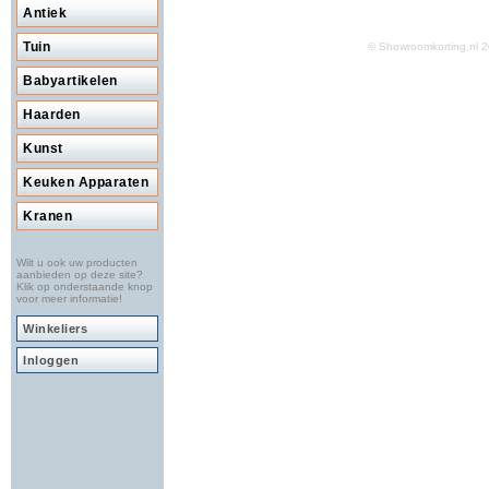
Antiek
Tuin
© Showroomkorting.nl
Babyartikelen
Haarden
Kunst
Keuken Apparaten
Kranen
Wilt u ook uw producten
aanbieden op deze site?
Klik op onderstaande knop
voor meer informatie!
Winkeliers
Inloggen