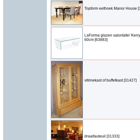
Topform eethoek Manor House [
LaForma glazen salontafel 'Kerry
60cm [63883]
vitrinekast of buffetkast [31427]
draaifauteuil [31333]