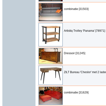
combinatie [31503]
Artistiq Trolley 'Panama' [78971]
Dressoir [31245]
ZILT Bureau 'Cheslor' met 2 lade
combinatie [31629]