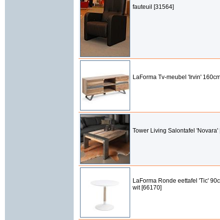
fauteuil [31564]
LaForma Tv-meubel 'Irvin' 160c
Tower Living Salontafel 'Novara'
LaForma Ronde eettafel 'Tic' 90c
wit [66170]