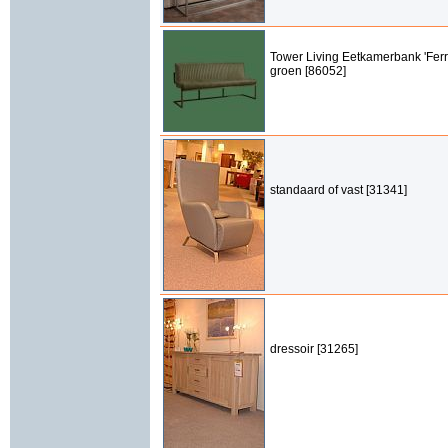
Tower Living Eetkamerbank 'Ferr
groen [86052]
standaard of vast [31341]
dressoir [31265]