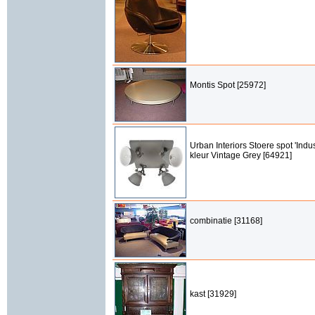
Montis Spot [25972]
Urban Interiors Stoere spot 'Indust
kleur Vintage Grey [64921]
combinatie [31168]
kast [31929]