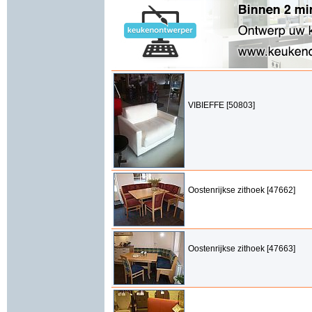
VIBIEFFE [50803]
Oostenrijkse zithoek [47662]
Oostenrijkse zithoek [47663]