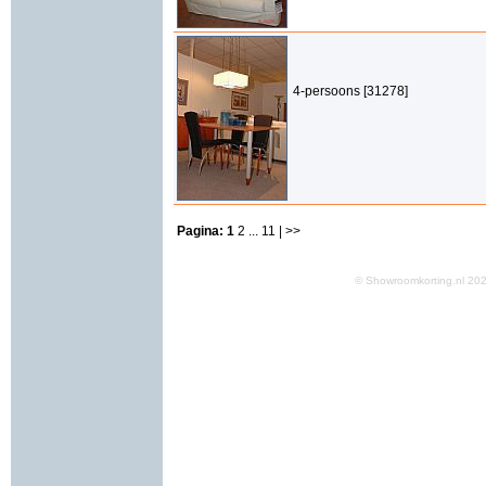
4-persoons [31278]
Pagina:
1
2
...
11
| >>
© Showroomkorting.nl 2