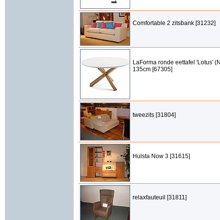
Comfortable 2 zitsbank [31232]
LaForma ronde eettafel 'Lotus' (N
135cm [67305]
tweezits [31804]
Hulsta Now 3 [31615]
relaxfauteuil [31811]