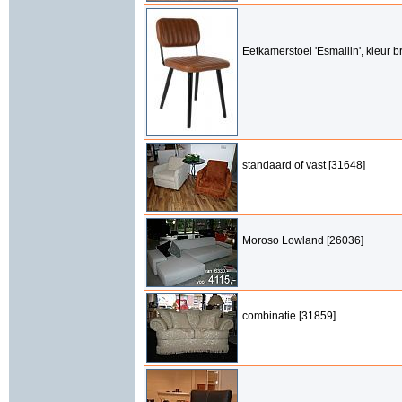
Eetkamerstoel 'Esmailin', kleur b
standaard of vast [31648]
Moroso Lowland [26036]
combinatie [31859]