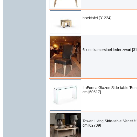
hoektafel [31224]
6 x eetkamerstoel leder zwart [3
LaForma Glazen Side-table 'Bura
cm [60617]
Tower Living Side-table 'Venetië
cm [62709]