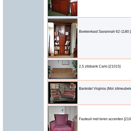
Boekenkast Savannah 62-1180 
2,5 zitsbank Carlo [21015]
Bankstel Virginia (Mol zitmeubel
Fauteuil met leren accenten [21