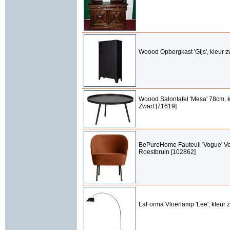
Woood Opbergkast 'Gijs', kleur z
Woood Salontafel 'Mesa' 78cm, k
Zwart [71619]
BePureHome Fauteuil 'Vogue' Vel
Roestbruin [102862]
LaForma Vloerlamp 'Lee', kleur 