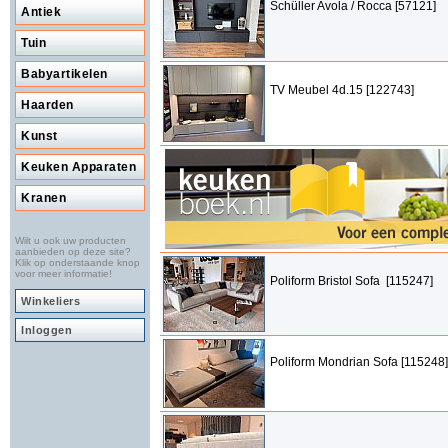
Schüller Avola / Rocca [57121]
Antiek
Tuin
Babyartikelen
TV Meubel 4d.15 [122743]
Haarden
Kunst
Keuken Apparaten
Kranen
Wilt u ook uw producten
aanbieden op deze site?
Klik op onderstaande knop
voor meer informatie!
Poliform Bristol Sofa [115247]
Winkeliers
Inloggen
Poliform Mondrian Sofa [115248]