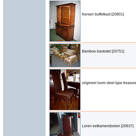
Kersen buffetkast [20801]
Bamboe bankstel [20751]
origineel loom stoel type treasur
Leren eetkamerstoelen [20637]