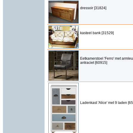
dressoir [31824]
kasteel bank [31529]
Eetkamerstoel 'Ferro' met armleu
antraciet [60915]
Ladenkast 'Alice' met 9 laden [6