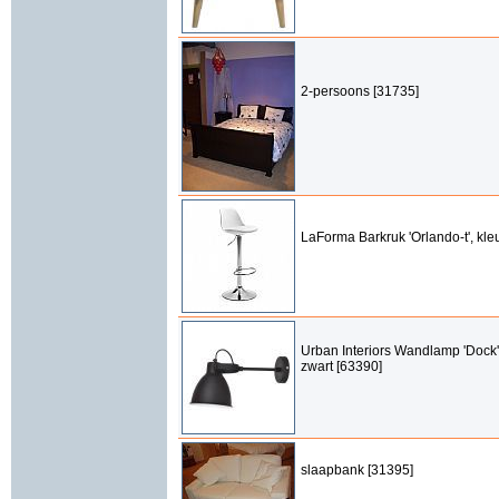
2-persoons [31735]
LaForma Barkruk 'Orlando-t', kleu
Urban Interiors Wandlamp 'Dock'
zwart [63390]
slaapbank [31395]