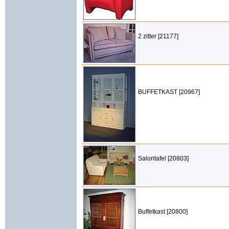
2 zitter [21177]
BUFFETKAST [20967]
Salontafel [20803]
Buffetkast [20800]