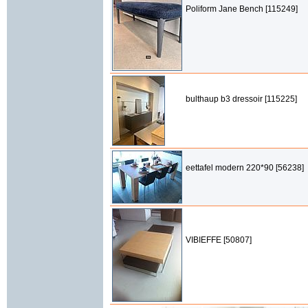
Poliform Jane Bench [115249]
bulthaup b3 dressoir [115225]
eettafel modern 220*90 [56238]
VIBIEFFE [50807]