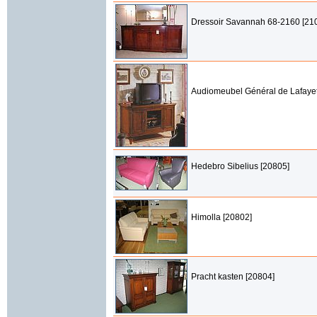
Dressoir Savannah 68-2160 [21
Audiomeubel Général de Lafayet
Hedebro Sibelius [20805]
Himolla [20802]
Pracht kasten [20804]