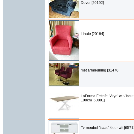
Dover [20192]
Linate [20194]
met armleuning [31470]
LaForma Eettafel 'Arya' wit / hout
100cm [60801]
Tv-meubel 'Isaac' kleur wit [6571