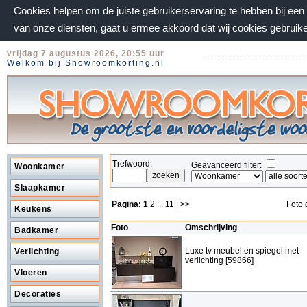
Cookies helpen om de juiste gebruikerservaring te hebben bij ee
van onze diensten, gaat u ermee akkoord dat wij cookies gebruik
vrijdag 7 augustus 2026, 20:55 uur
Welkom bij Showroomkorting.nl
Trefwoord:
Geavanceerd filter:
Woonkamer
Slaapkamer
Pagina:
1
2
...
11
| >>
Foto 
Keukens
Foto
Omschrijving
Badkamer
Luxe tv meubel en spiegel met
Verlichting
verlichting [59866]
Vloeren
Decoraties