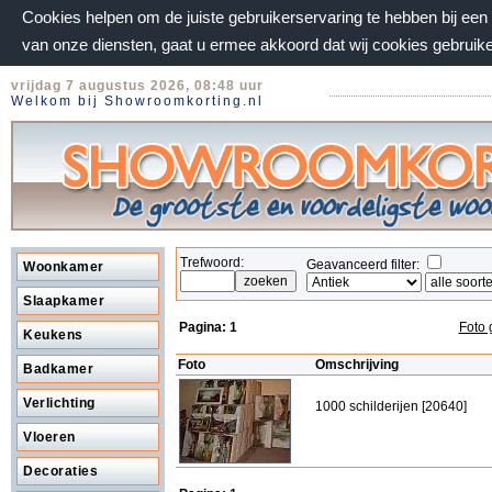
Cookies helpen om de juiste gebruikerservaring te hebben bij ee
van onze diensten, gaat u ermee akkoord dat wij cookies gebruik
vrijdag 7 augustus 2026, 08:48 uur
Welkom bij Showroomkorting.nl
Trefwoord:
Geavanceerd filter:
Woonkamer
Slaapkamer
Pagina:
1
Foto 
Keukens
Foto
Omschrijving
Badkamer
Verlichting
1000 schilderijen [20640]
Vloeren
Decoraties