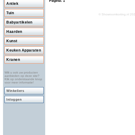
Pagina:
1
Antiek
Tuin
© Showroomkorting.nl 2
Babyartikelen
Haarden
Kunst
Keuken Apparaten
Kranen
Wilt u ook uw producten
aanbieden op deze site?
Klik op onderstaande knop
voor meer informatie!
Winkeliers
Inloggen