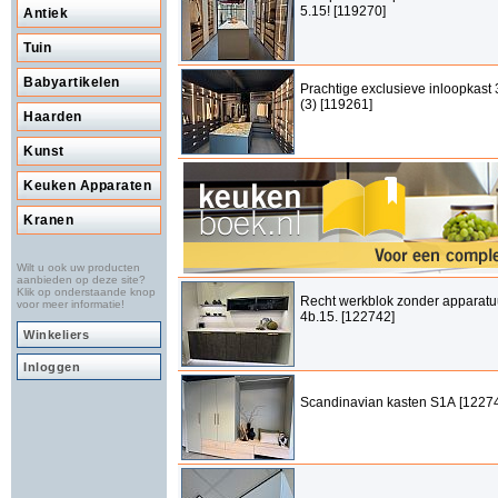
5.15! [119270]
Antiek
Tuin
Babyartikelen
Prachtige exclusieve inloopkast 
(3) [119261]
Haarden
Kunst
Keuken Apparaten
Kranen
Wilt u ook uw producten
aanbieden op deze site?
Klik op onderstaande knop
Recht werkblok zonder apparatu
voor meer informatie!
4b.15. [122742]
Winkeliers
Inloggen
Scandinavian kasten S1A [1227