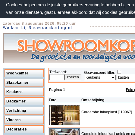
Cookies helpen om de juiste gebruikerservaring te hebben bij ee
van onze diensten, gaat u ermee akkoord dat wij cookies gebruik
zaterdag 8 augustus 2026, 05:20 uur
Welkom bij Showroomkorting.nl
Trefwoord:
Geavanceerd filter:
Woonkamer
Slaapkamer
Pagina:
1
Foto 
Keukens
Foto
Omschrijving
Badkamer
Verlichting
Garderobe inloopkast [119967]
Vloeren
Decoraties
Complete inloopkast uniek en ex