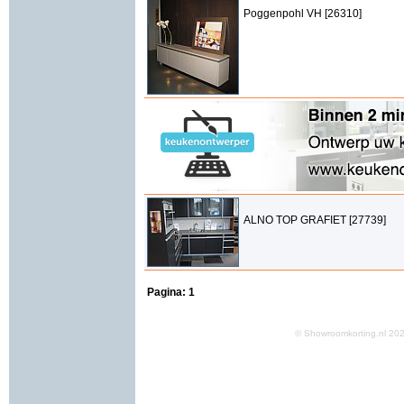
Poggenpohl VH [26310]
ALNO TOP GRAFIET [27739]
Pagina:
1
© Showroomkorting.nl 2