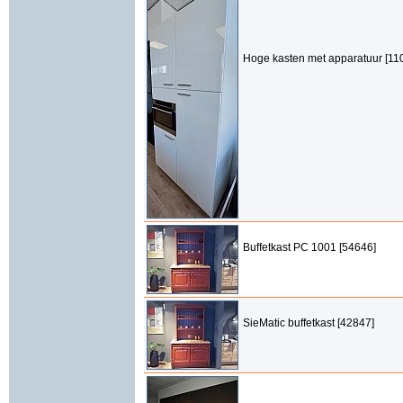
Hoge kasten met apparatuur [11
Buffetkast PC 1001 [54646]
SieMatic buffetkast [42847]