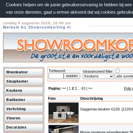
Cookies helpen om de juiste gebruikerservaring te hebben bij ee
van onze diensten, gaat u ermee akkoord dat wij cookies gebruik
zondag 9 augustus 2026, 10:46 uur
Welkom bij Showroomkorting.nl
Trefwoord:
Geavanceerd filter:
Woonkamer
Slaapkamer
Pagina:
<< |
1
2
3
...
63
| >>
Foto 
Keukens
Foto
Omschrijving
Badkamer
Verlichting
Gaggenau keuken G100 [12263
Vloeren
Decoraties
Mooie moderne eilandkeuken S6