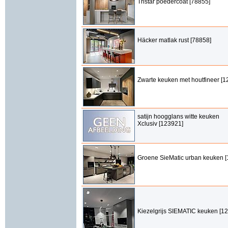
Tristar poedercoat [78855]
Häcker matlak rust [78858]
Zwarte keuken met houtfineer [1
satijn hoogglans witte keuken
Xclusiv [123921]
Groene SieMatic urban keuken 
Kiezelgrijs SIEMATIC keuken [1