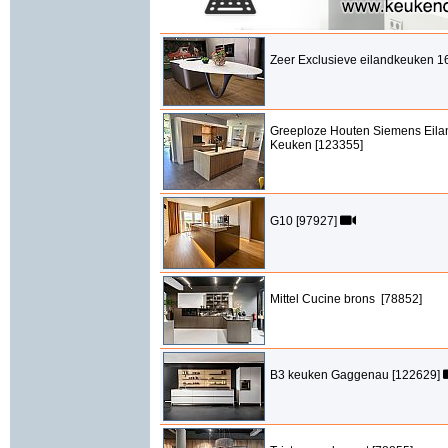
Zeer Exclusieve eilandkeuken 1
Greeploze Houten Siemens Eila
Keuken [123355]
G10 [97927]
Mittel Cucine brons [78852]
B3 keuken Gaggenau [122629]