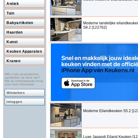
Antiek
Tuin
Babyartikelen
Moderne landelijke eilandkeuke
S8.2 [122762]
Haarden
Kunst
Keuken Apparaten
Kranen
Wilt u ook uw producten
aanbieden op deze site?
Klik op onderstaande knop
voor meer informatie!
Winkeliers
Inloggen
Moderne Eilandkeuken S5.2 [12
Luxe Japandi Eiland Keuken [1