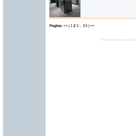
Pagina:
<< |
1
2
3
...
63
| >>
© Showroomkorting.nl 2