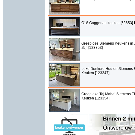
G18 Gaggenau keuken [53653]
Greeploze Siemens Keukens in 
Stijl [123353]
Luxe Donkere Houten Siemens 
Keuken [123347]
Greeploze Taj Mahal Siemens E
Keuken [123354]