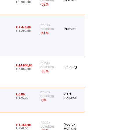
bekeken
Brabant
€ 6.900,00
-52%
2537x
€ 2.440,00
bekeken
Brabant
€ 1.200,00
-51%
2964x
€ 14.000,00
bekeken
Limburg
€ 8.950,00
-36%
6526x
Zuid-
€ 0,00
bekeken
€ 125,00
Holland
-0%
7360x
Noord-
€ 1.169,00
bekeken
€ 750,00
Holland