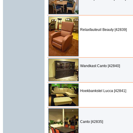
Relaxfauteuil Beauty [42839]
Wandkast Canto [42840]
Hoekbankstel Lucca [42841]
Canto [42835]