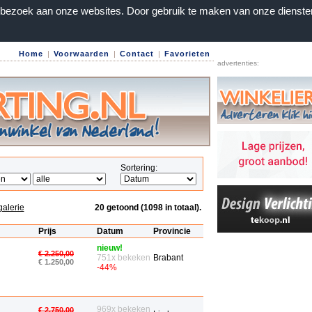
n bezoek aan onze websites. Door gebruik te maken van onze dienste
Home
|
Voorwaarden
|
Contact
|
Favorieten
advertenties:
Sortering:
galerie
20 getoond (1098 in totaal).
Prijs
Datum
Provincie
nieuw!
€ 2.250,00
751x bekeken
Brabant
€ 1.250,00
-44%
969x bekeken
€ 2.750,00