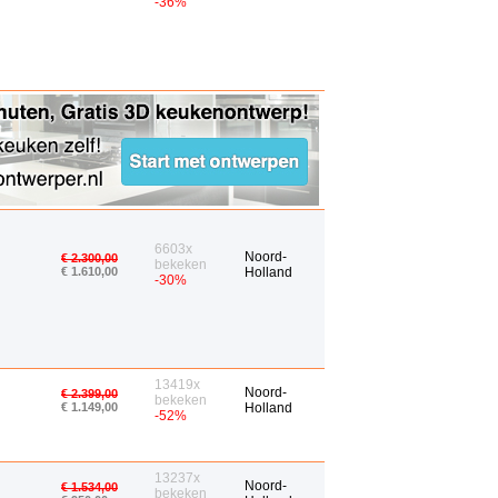
-36%
6603x
Noord-
€ 2.300,00
bekeken
€ 1.610,00
Holland
-30%
13419x
Noord-
€ 2.399,00
bekeken
€ 1.149,00
Holland
-52%
13237x
Noord-
€ 1.534,00
bekeken