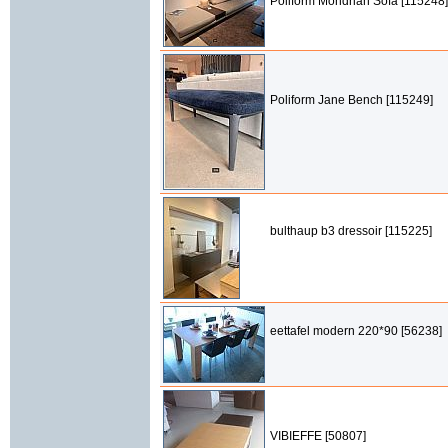
Poliform Mondrian Sofa [115248]
Poliform Jane Bench [115249]
bulthaup b3 dressoir [115225]
eettafel modern 220*90 [56238]
VIBIEFFE [50807]