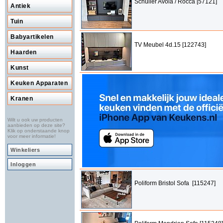
Schüller Avola / Rocca [57121]
Antiek
Tuin
Babyartikelen
TV Meubel 4d.15 [122743]
Haarden
Kunst
Keuken Apparaten
Kranen
Wilt u ook uw producten
aanbieden op deze site?
Klik op onderstaande knop
voor meer informatie!
Winkeliers
Inloggen
Poliform Bristol Sofa [115247]