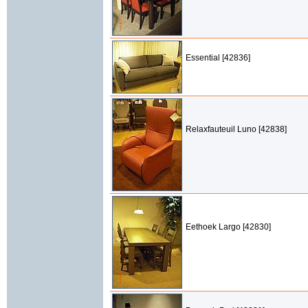
Essential [42836]
Relaxfauteuil Luno [42838]
Eethoek Largo [42830]