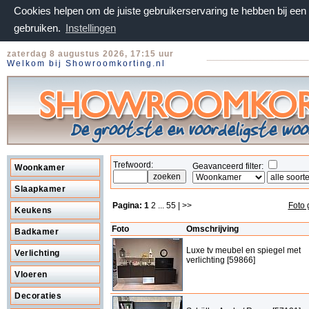
Cookies helpen om de juiste gebruikerservaring te hebben bij ee
gebruiken.
Instellingen
zaterdag 8 augustus 2026, 17:15 uur
Welkom bij Showroomkorting.nl
Trefwoord:
Geavanceerd filter:
Woonkamer
Slaapkamer
Pagina:
1
2
...
55
| >>
Foto 
Keukens
Foto
Omschrijving
Badkamer
Luxe tv meubel en spiegel met
Verlichting
verlichting [59866]
Vloeren
Decoraties