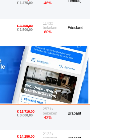
Limburg
€ 1.475,00
-46%
1143x
€ 3.790,00
bekeken
Friesland
€ 1.500,00
-60%
2571x
€ 13.710,00
bekeken
Brabant
€ 8.000,00
-42%
2122x
€ 14.250,00