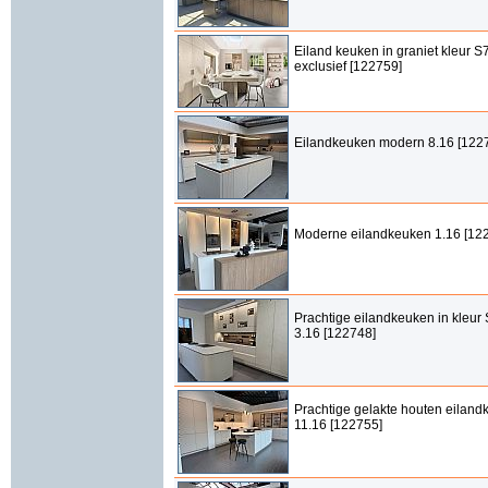
Eiland keuken in graniet kleur S7
exclusief [122759]
Eilandkeuken modern 8.16 [122
Moderne eilandkeuken 1.16 [12
Prachtige eilandkeuken in kleu
3.16 [122748]
Prachtige gelakte houten eilan
11.16 [122755]