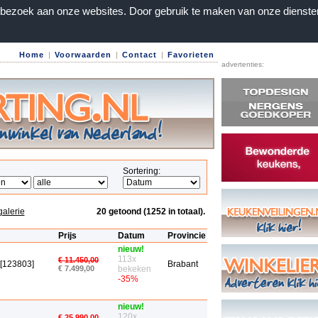
n bezoek aan onze websites. Door gebruik te maken van onze dienste
Home
|
Voorwaarden
|
Contact
|
Favorieten
advertenties:
Sortering:
galerie
20 getoond (1252 in totaal).
Prijs
Datum
Provincie
nieuw!
113x
€ 11.450,00
 [123803]
Brabant
€ 7.499,00
bekeken
-35%
nieuw!
120x
€ 25.990,00