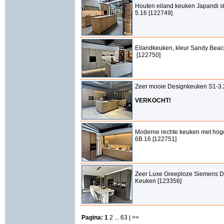
Houten eiland keuken Japandi sti
5.16 [122749]
Eilandkeuken, kleur Sandy Beac
[122750]
Zeer mooie Designkeuken S1-3.
VERKOCHT!
Moderne rechte keuken met hog
6B.16 [122751]
Zeer Luxe Greeploze Siemens D
Keuken [123356]
Pagina:
1
2
...
63
| >>