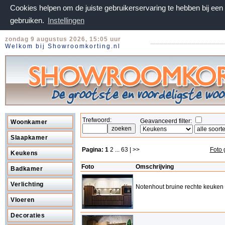
Cookies helpen om de juiste gebruikerservaring te hebben bij ee
gebruiken.
Instellingen
zondag 9 augustus 2026, 15:05 uur
Welkom bij Showroomkorting.nl
Trefwoord:
Geavanceerd filter:
Woonkamer
Slaapkamer
Pagina:
1
2
...
63
| >>
Foto 
Keukens
Foto
Omschrijving
Badkamer
Verlichting
Notenhout bruine rechte keuken
Vloeren
Decoraties