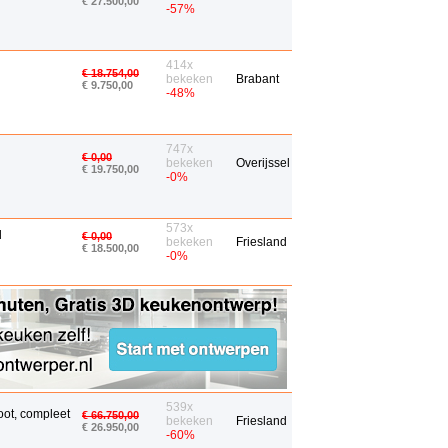
€ 27.500,00
-57%
414x
€ 18.754,00
bekeken
Brabant
€ 9.750,00
-48%
747x
€ 0,00
bekeken
Overijssel
€ 19.750,00
-0%
573x
d
€ 0,00
bekeken
Friesland
€ 18.500,00
-0%
539x
oot, compleet
€ 66.750,00
bekeken
Friesland
€ 26.950,00
-60%