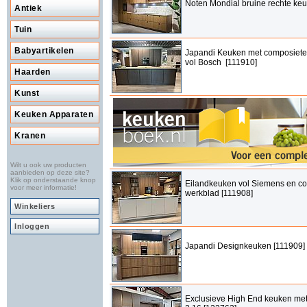
Noten Mondial bruine rechte ke
Antiek
Tuin
Babyartikelen
Japandi Keuken met composiete
vol Bosch [111910]
Haarden
Kunst
Keuken Apparaten
Kranen
Wilt u ook uw producten
aanbieden op deze site?
Klik op onderstaande knop
Eilandkeuken vol Siemens en c
voor meer informatie!
werkblad [111908]
Winkeliers
Inloggen
Japandi Designkeuken [111909]
Exclusieve High End keuken met