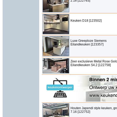
2.16 [122763]
Keuken D18 [123502]
Luxe Greeploze Siemens
Eilandkeuken [123357]
Zeer exclusieve Metal Rose Gol
Eilandkeuken S4.2 [122758]
Houten Japendi style keuken, gr
7.16 [122752]