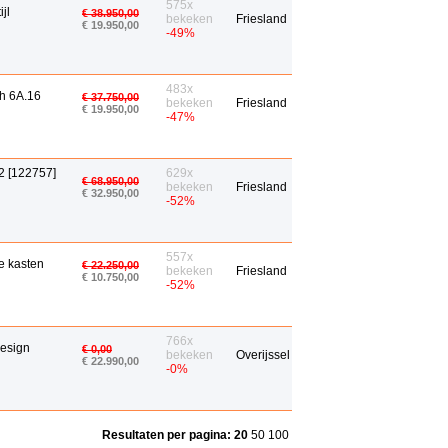
575x
jl
€ 38.950,00
bekeken
Friesland
€ 19.950,00
-49%
483x
h 6A.16
€ 37.750,00
bekeken
Friesland
€ 19.950,00
-47%
2 [122757]
629x
€ 68.950,00
bekeken
Friesland
€ 32.950,00
-52%
557x
e kasten
€ 22.250,00
bekeken
Friesland
€ 10.750,00
-52%
766x
esign
€ 0,00
bekeken
Overijssel
€ 22.990,00
-0%
Resultaten per pagina:
20
50
100